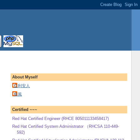
About Myself
亞利安人
南風
Certified ~~~
Red Hat Certified Engineer (RHCE 805011133458417)
Red Hat Certified System Administrator （RHCSA 110-449-
592)