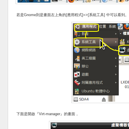
若是Gnome則是畫面左上角的[應用程式]=>[系統工具] 中可以看到。
下面是開啟『Virt-manager』的畫面，