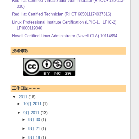
Red Hat Certified Virtualization Administrator (RHCVA 120-113-
030)
Red Hat Certified Technician (RHCT 605011174037316)
Linux Professional Institute Certification (LPIC-1、LPIC-2).
LPI000119340
Novell Certified Linux Administrator (Novell CLA) 10114894
授權條款
工作日誌～～～
▼
2011
(18)
►
10月 2011
(1)
▼
9月 2011
(13)
►
9月 30
(1)
►
9月 21
(1)
►
9月 19
(1)