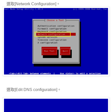
選取
[Network Configuration]
。
選取
[Edit DNS configuration]
。