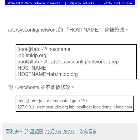
/etc/sysconfig/network
的 『
HOSTNAME
』 會被修改。
[root@lab ~]# hostname
lab.tmldp.org
[root@lab ~]# cat /etc/sysconfig/network | grep
HOSTNAME
HOSTNAME=lab.tmldp.org
但，
/etc/hosts
並不會被修改。
[root@lab ~]# cat /etc/hosts | grep 127
127.0.0.1 lab.mpsstudio.org lab localhost.localdomain localhost
亞利安人
於
星期日, 12月 05, 2010
沒有留言: