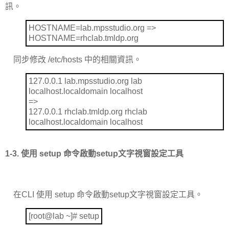
訊。
HOSTNAME=lab.mpsstudio.org =>
HOSTNAME=rhclab.tmldp.org
同步修改
/etc/hosts
中的相關資訊。
127.0.0.1 lab.mpsstudio.org lab
localhost.localdomain localhost
=>
127.0.0.1 rhclab.tmldp.org rhclab
localhost.localdomain localhost
1-3.
使用
setup
命令啟動
setup
文字視窗設定工具
在
CLI
使用
setup
命令啟動
setup
文字視窗設定工具。
[root@lab ~]# setup