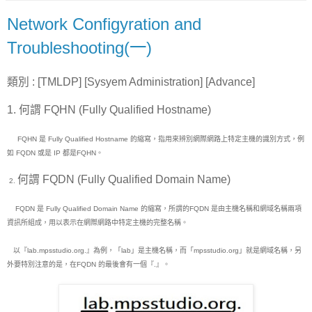
Network Configyration and
Troubleshooting(一)
類別 : [TMLDP] [Sysyem Administration] [Advance]
1.
何謂 FQHN (Fully Qualified Hostname)
FQHN
是
Fully Qualified Hostname
的縮寫，指用來辨別網際網路上特定主機的識別方式，例
如
FQDN
或是
IP
都是
FQHN
。
何謂
FQDN (Fully Qualified Domain Name)
2.
FQDN
是
Fully Qualified Domain Name
的縮寫，所謂的
FQDN
是由主機名稱和網域名稱兩項
資訊所組成，用以表示在網際網路中特定主機的完整名稱。
以『
lab.mpsstudio.org.
』
為例，「
lab
」是主機名稱，而「
mpsstudio.org
」就是網域名稱，另
外要特別注意的是，在
FQDN
的最後會有一個『
.
』。