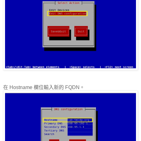
在
Hostname
欄位輸入新的
FQDN
。