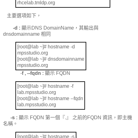
rhcelab.tmldp.org
主要選項如下，
-d :
顯示
DNS DomainName
，其輸出與
dnsdomainname
相同
[root@lab ~]# hostname -d
mpsstudio.org
[root@lab ~]# dnsdomainname
mpsstudio.org
-
f , --fqdn :
顯示
FQDN
[root@lab ~]# hostname -f
lab.mpsstudio.org
[root@lab ~]# hostname --fqdn
lab.mpsstudio.org
-s :
顯示
FQDN
第一個『
.
』 之前的
FQDN
資訊，即主機
名稱。
[root@lab ~]# hostname -s