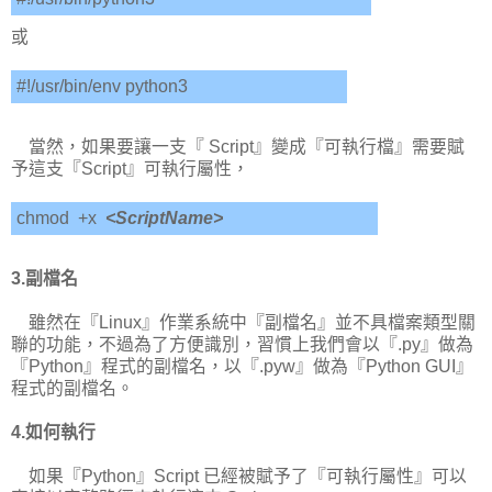
或
#!/usr/bin/env python3
當然，如果要讓一支『 Script』變成『可執行檔』需要賦
予這支『Script』可執行屬性，
chmod +x
<ScriptName>
3.副檔名
雖然在『Linux』作業系統中『副檔名』並不具檔案類型關
聯的功能，不過為了方便識別，習慣上我們會以『.py』做為
『Python』程式的副檔名，以『.pyw』做為『Python GUI』
程式的副檔名。
4.如何執行
如果『Python』Script 已經被賦予了『可執行屬性』可以