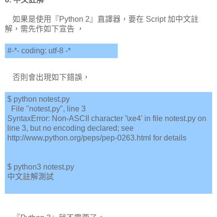
如果是使用『Python 2』直譯器，要在 Script 加中文註
解，需先作如下宣告 ，
#-*- coding: utf-8 -*
否則會出現如下錯誤，
$ python notest.py
File "notest.py", line 3
SyntaxError: Non-ASCII character '\xe4' in file notest.py on
line 3, but no encoding declared; see
http://www.python.org/peps/pep-0263.html for details
$ python3 notest.py
中文註解測試