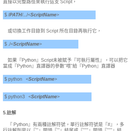
直接以完整路徑來執行這支 Script，
$ /
PATH
/.../<
ScriptName
>
或切換工作目錄到 Script 所在目錄再執行它，
$ ./<
ScriptName
>
如果『Python』Script未被賦予『可執行屬性』，可以把它
當成『Python』直譯器的參數"喂"給『Python』直譯器
$ python <
ScriptName
>
$ python3 <
ScriptName
>
5.註解
『 Python』有兩種註解符號，單行註解符號是『#』，多
行註解則是以『'''』開頭『'''』結尾或『"""』開頭『"""』結