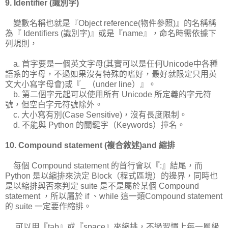
9. Identifier (識別字)
變數名稱也就是『Object reference(物件參照)』的名稱稱
為『 Identifiers (識別字)』或是『name』，命名時需依據下
列規則，
a. 首字要是一個英文字母(其實可以是任何Unicode中各種
語系的字母，不過如果沒有特殊的嗜好，最好就限定只用英
文大小寫字母會)或『_ （under line）』。
b. 第二個字元起可以使用所有 Unicode 所定義的字元符
號，但空白字元符號除外。
c. 大小寫有別(Case Sensitive)，沒有長度限制。
d. 不能與 Python 的關鍵字（Keywords）撞名。
10. Compound statement (複合敘述)and 縮排
每個 Compound statement 的首行會以『:』結尾，而
Python 是以縮排來決定 Block（程式區塊）的邊界，同時也
是以縮排與否來判定 suite 是不是屬於某個 Compound
statement ，所以屬於 if 、while 這一類Compound statement
的 suite 一定要作縮排。
可以用『tab』或『space』來縮排，不過習慣上每一層級