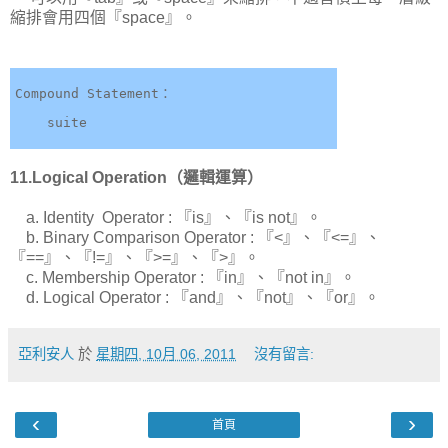
縮排會用四個『space』。
    suite                              
11.Logical Operation（邏輯運算）
a. Identity Operator : 『is』、『is not』。
b. Binary Comparison Operator : 『<』、『<=』、
『==』、『!=』、『>=』、『>』。
c. Membership Operator : 『in』、『not in』。
d. Logical Operator : 『and』、『not』、『or』。
亞利安人
於
星期四, 10月 06, 2011
沒有留言:
‹
›
首頁